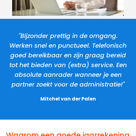
"Bijzonder prettig in de omgang.
Werken snel en punctueel. Telefonisch
goed bereikbaar en zijn graag bereid
tot het bieden van (extra) service. Een
absolute aanrader wanneer je een
partner zoekt voor de administratie!"
Mitchel van der Palen
Waarom een goede jaarrekening