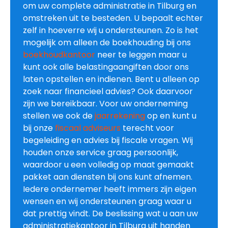
om uw complete administratie in Tilburg en
omstreken uit te besteden. U bepaalt echter
zelf in hoeverre wij u ondersteunen. Zo is het
mogelijk om alleen de boekhouding bij ons
boekhoudkantoor
neer te leggen maar u
kunt ook alle belastingaangiften door ons
laten opstellen en indienen. Bent u alleen op
zoek naar financieel advies? Ook daarvoor
zijn we bereikbaar. Voor uw onderneming
stellen we ook de
jaarrekening
op en kunt u
bij onze
fiscaal adviseurs
terecht voor
begeleiding en advies bij fiscale vragen. Wij
houden onze service graag persoonlijk,
waardoor u een volledig op maat gemaakt
pakket aan diensten bij ons kunt afnemen.
Iedere ondernemer heeft immers zijn eigen
wensen en wij ondersteunen graag waar u
dat prettig vindt. De beslissing wat u aan uw
administratiekantoor in Tilburg uit handen