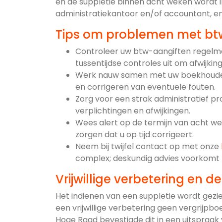
en de suppletie binnen acht weken wordt
administratiekantoor en/of accountant, en
Tips om problemen met bt
Controleer uw btw-aangiften regelmat
tussentijdse controles uit om afwijking
Werk nauw samen met uw boekhouder o
en corrigeren van eventuele fouten.
Zorg voor een strak administratief pr
verplichtingen en afwijkingen.
Wees alert op de termijn van acht w
zorgen dat u op tijd corrigeert.
Neem bij twijfel contact op met onze
complex; deskundig advies voorkomt
Vrijwillige verbetering en d
Het indienen van een suppletie wordt gezie
een vrijwillige verbetering geen vergrijpbo
Hoge Raad bevestigde dit in een uitspraak