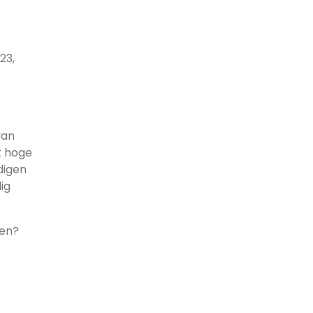
23,
van
t hoge
digen
ig
den?