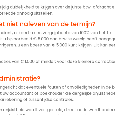
jdig duidelijkheid te krijgen over de juiste btw-afdracht 
ectie onnodig uitstellen.
t niet naleven van de termijn?
ndient, riskeert u een vergrijpboete van 100% van het te
s u bijvoorbeeld € 5.000 aan btw te weinig heeft aange
geren, u een boete van € 5.000 kunt krijgen. Dit kan een
ecties van € 1.000 of minder; voor deze kleinere correctie
dministratie?
 ingericht dat eventuele fouten of onvolledigheden in de 
het uw accountant of boekhouder die dergelijke onjuisthed
arrekening of tussentijdse controles.
en onjuistheid wordt vastgesteld, direct actie wordt ond