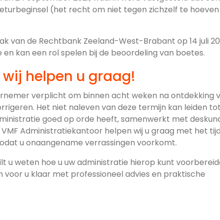
eneturbeginsel (het recht om niet tegen zichzelf te hoeven
raak van de Rechtbank Zeeland-West-Brabant op 14 juli 20
e en kan een rol spelen bij de beoordeling van boetes.
 wij helpen u graag!
dernemer verplicht om binnen acht weken na ontdekking 
igeren. Het niet naleven van deze termijn kan leiden to
administratie goed op orde heeft, samenwerkt met deskun
ij VMF Administratiekantoor helpen wij u graag met het tijd
 zodat u onaangename verrassingen voorkomt.
ilt u weten hoe u uw administratie hierop kunt voorberei
n voor u klaar met professioneel advies en praktische