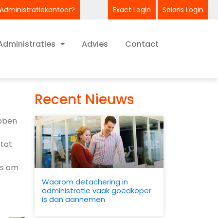
 Administratiekantoor?
Exact Login
Salaris Login
Administraties
Advies
Contact
Recent Nieuws
ebben
 tot
ps om
Waarom detachering in
administratie vaak goedkoper
is dan aannemen