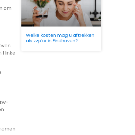
en om
Welke kosten mag u aftrekken
als zzp’er in Eindhoven?
geven
 flinke
s
btw-
en
ernomen