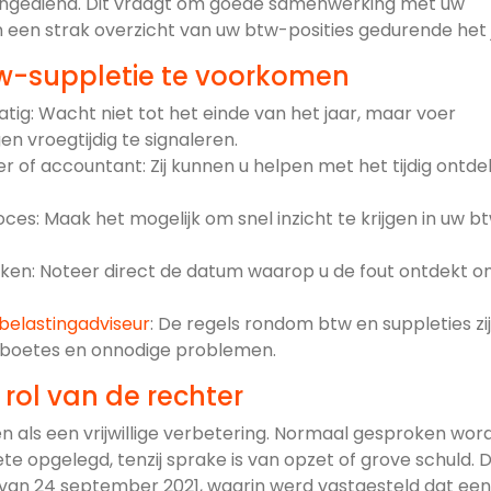
 ingediend. Dit vraagt om goede samenwerking met uw
 een strak overzicht van uw btw-posities gedurende het 
w-suppletie te voorkomen
ig: Wacht niet tot het einde van het jaar, maar voer
en vroegtijdig te signaleren.
f accountant: Zij kunnen u helpen met het tijdig ontd
oces: Maak het mogelijk om snel inzicht te krijgen in uw b
eken: Noteer direct de datum waarop u de fout ontdekt o
belastingadviseur
: De regels rondom btw en suppleties zi
 boetes en onnodige problemen.
e rol van de rechter
n als een vrijwillige verbetering. Normaal gesproken wordt
ete opgelegd, tenzij sprake is van opzet of grove schuld. 
 van 24 september 2021, waarin werd vastgesteld dat een