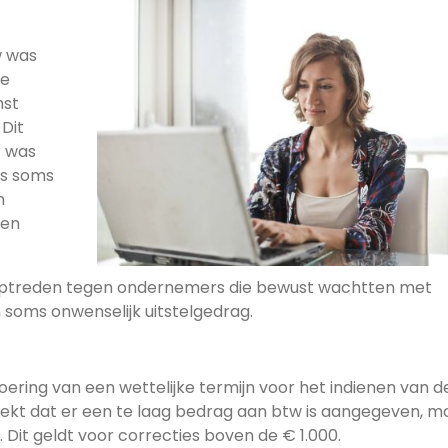
w was
ie
nst
 Dit
r was
rs soms
n
ren
k optreden tegen ondernemers die bewust wachtten met
 soms onwenselijk uitstelgedrag.
nvoering van een wettelijke termijn voor het indienen van 
ekt dat er een te laag bedrag aan btw is aangegeven, m
. Dit geldt voor correcties boven de € 1.000.