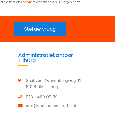
t altijd met ons
contact
opnemen als u vragen heeft
Stel uw vraag
Administratiekantoor
Tilburg
Saal van Zwanenbergweg 11
5026 RM,
Tilburg
013 - 469 09 99
info@vmf-administratie.nl