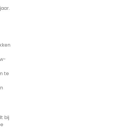
jaar.
ekken
tw-
m te
jn
 bij
De