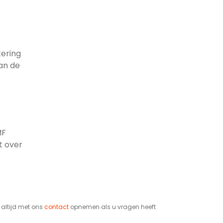
tering
an de
MF
t over
t altijd met ons
contact
opnemen als u vragen heeft