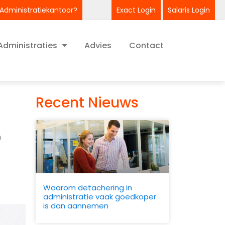
 Administratiekantoor?
Exact Login
Salaris Login
Administraties
Advies
Contact
Recent Nieuws
n
Waarom detachering in
administratie vaak goedkoper
is dan aannemen