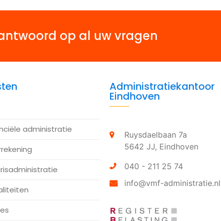
antwoord op al uw vragen
sten
Administratiekantoor
Eindhoven
nciële administratie
Ruysdaelbaan 7a
5642 JJ,
Eindhoven
rrekening
040 - 211 25 74
risadministratie
info@vmf-administratie.nl
aliteiten
ies