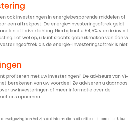
tering
nnen ook investeringen in energiebesparende middelen of
r een aftrekpost. De energie-investeringsaftrek geldt
elen of ledverlichting. Hierbij kunt u 54,5% van de inves
sting. Let wel op, u kunt slechts gebruikmaken van één v
esteringsaftrek als de energie-investeringsaftrek is niet
ringen
unt profiteren met uw investeringen? De adviseurs van V
het berekenen van uw voordeel. Ze adviseren u daarnaas
 over uw investeringen of meer informatie over de
et ons opnemen.
de wetgeving kan het zijn dat informatie in dit artikel niet correct is. U kun