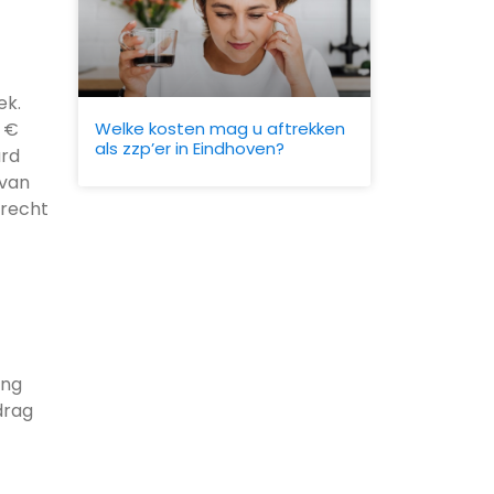
ek.
Welke kosten mag u aftrekken
e €
als zzp’er in Eindhoven?
urd
 van
erecht
ing
drag