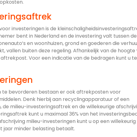
oopkosten.
eringsaftrek
or investeringen is de kleinschaligheidsinvesteringsaftr
nemer bent in Nederland en de investering valt tussen d
ersonenauto’s en woonhuizen, grond en goederen die verhu
t, vallen buiten deze regeling. Afhankelijk van de hoogte
 aftrekpost. Voor een indicatie van de bedragen kunt u t
teringen
 te bevorderen bestaan er ook aftrekposten voor
fsmiddelen. Denk hierbij aan recyclingapparatuur of een
de milieu-investeringsaftrek en de willekeurige afschrijv
teringsaftrek kunt u maximaal 36% van het investeringsbe
afschrijving milieu-investeringen kunt u op een willekeurig
 jaar minder belasting betaalt.